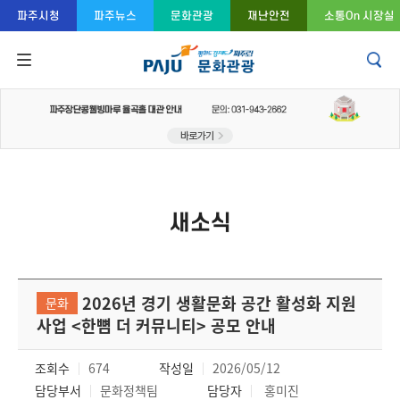
콘텐츠 바로가기
주메뉴 바로가기
푸터 바로가기
파주시청
파주뉴스
문화관광
재난안전
소통On 시장실
새소식
2026년 경기 생활문화 공간 활성화 지원
문화
사업 <한뼘 더 커뮤니티> 공모 안내
조회수
674
작성일
2026/05/12
담당부서
문화정책팀
담당자
홍미진