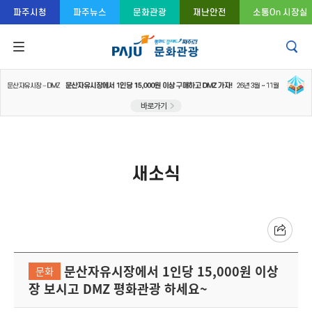
콘텐츠 바로가기
주메뉴 바로가기
푸터 바로가기
파주시청
파주뉴스
문화관광
재난안전
소통On 시장실
새소식
문산자유시장에서 1인당 15,000원 이상
문화
장 보시고 DMZ 평화관광 하세요~