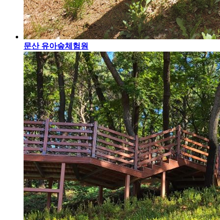
문산 유아숲체험원