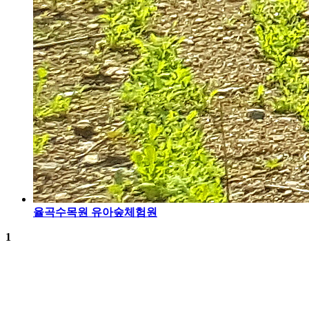
율곡수목원 유아숲체험원
1