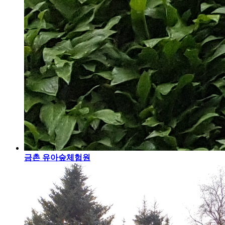
금촌 유아숲체험원