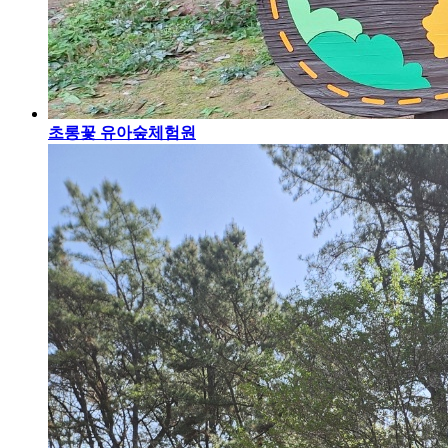
초롱꽃 유아숲체험원