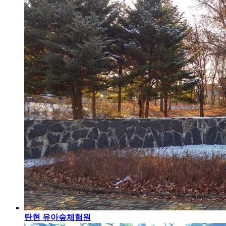
탄현 유아숲체험원