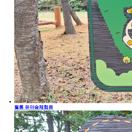
월롱 유아숲체험원