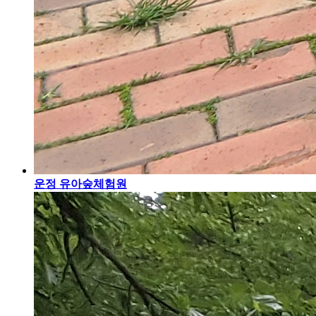
운정 유아숲체험원