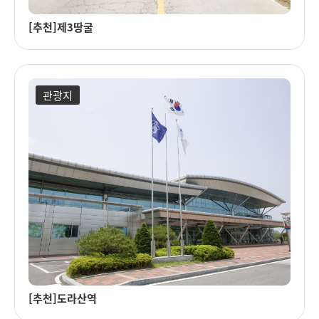
[추천]제3땅굴
관광지
[추천]도라산역