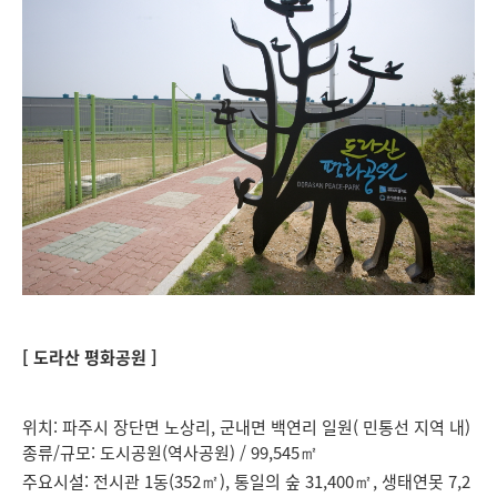
[ 도라산 평화공원 ]
위치: 파주시 장단면 노상리, 군내면 백연리 일원( 민통선 지역 내)
종류/규모: 도시공원(역사공원) / 99,545
㎡
주요시설: 전시관 1동(352
), 통일의 숲 31,400
, 생태연못 7,2
㎡
㎡