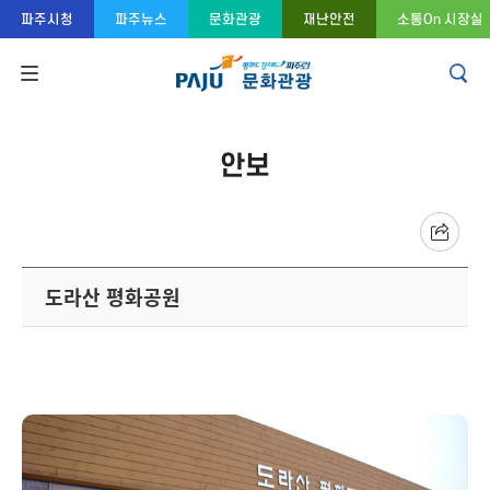
콘텐츠 바로가기
주메뉴 바로가기
푸터 바로가기
파주시청
파주뉴스
문화관광
재난안전
소통On 시장실
안보
도라산 평화공원