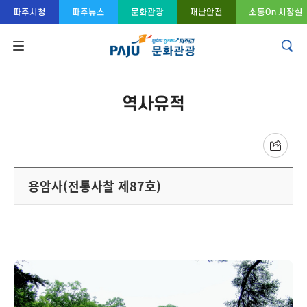
콘텐츠 바로가기
주메뉴 바로가기
푸터 바로가기
파주시청
파주뉴스
문화관광
재난안전
소통On 시장실
역사유적
용암사(전통사찰 제87호)