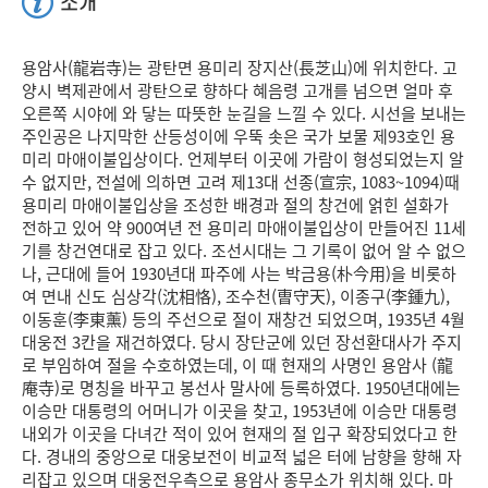
소개
용암사(龍岩寺)는 광탄면 용미리 장지산(長芝山)에 위치한다. 고
양시 벽제관에서 광탄으로 향하다 혜음령 고개를 넘으면 얼마 후
오른쪽 시야에 와 닿는 따뜻한 눈길을 느낄 수 있다. 시선을 보내는
주인공은 나지막한 산등성이에 우뚝 솟은 국가 보물 제93호인 용
미리 마애이불입상이다. 언제부터 이곳에 가람이 형성되었는지 알
수 없지만, 전설에 의하면 고려 제13대 선종(宣宗, 1083~1094)때
용미리 마애이불입상을 조성한 배경과 절의 창건에 얽힌 설화가
전하고 있어 약 900여년 전 용미리 마애이불입상이 만들어진 11세
기를 창건연대로 잡고 있다. 조선시대는 그 기록이 없어 알 수 없으
나, 근대에 들어 1930년대 파주에 사는 박금용(朴今用)을 비롯하
여 면내 신도 심상각(沈相恪), 조수천(曺守天), 이종구(李鍾九),
이동훈(李東薰) 등의 주선으로 절이 재창건 되었으며, 1935년 4월
대웅전 3칸을 재건하였다. 당시 장단군에 있던 장선환대사가 주지
로 부임하여 절을 수호하였는데, 이 때 현재의 사명인 용암사 (龍
庵寺)로 명칭을 바꾸고 봉선사 말사에 등록하였다. 1950년대에는
이승만 대통령의 어머니가 이곳을 찾고, 1953년에 이승만 대통령
내외가 이곳을 다녀간 적이 있어 현재의 절 입구 확장되었다고 한
다. 경내의 중앙으로 대웅보전이 비교적 넓은 터에 남향을 향해 자
리잡고 있으며 대웅전우측으로 용암사 종무소가 위치해 있다. 마