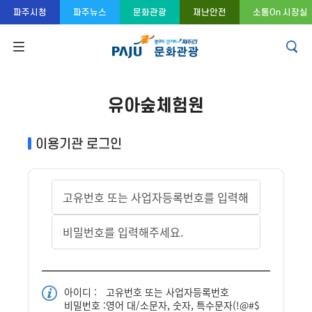
콘텐츠 바로가기
주메뉴 바로가기
푸터 바로가기
파주시청
파주뉴스
문화관광
재난안전
소통On 시장실
유아숲체험원
이용기관 로그인
아이디 :
고유번호 또는 사업자등록번호
비밀번호 :
영어 대/소문자, 숫자, 특수문자(!@#$