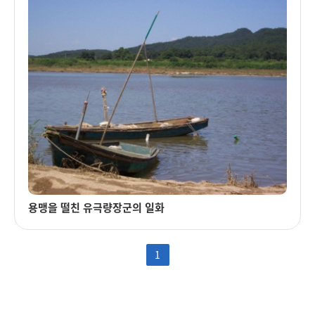
용맹을 떨친 유극량장군의 일화
1