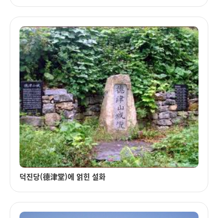
덕진당(德津堂)에 얽힌 설화