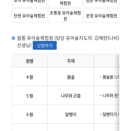
교하 유아숲체험원
금촌 유아숲체험원
체험원
초롱꽃 유아숲체험
탄현 유아숲체험원
운정 유아숲체험원
원
월롱 유아숲체험원 (담당 유아숲지도자: 김해련(나비)
선생님)
신청하기
월별
주제
프로
4 월
봄숲
봄숲을 느껴요
5 월
나무와 곤충
나무와 친구가 돼
6 월
달팽이
달팽이가 기어가