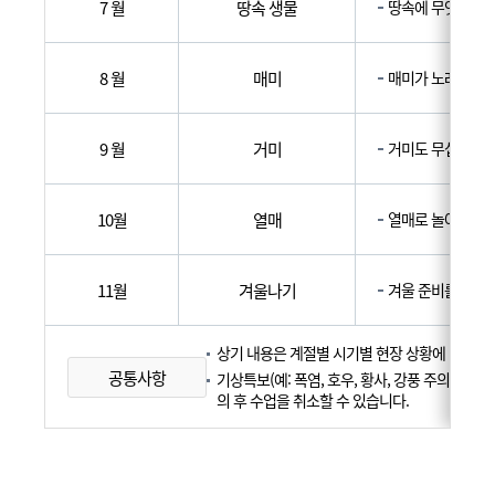
7 월
땅속 생물
땅속에 무엇이 있
8 월
매미
매미가 노래해요
9 월
거미
거미도 무섭지 않
10월
열매
열매로 놀아요
11월
겨울나기
겨울 준비를 해요
상기 내용은 계절별 시기별 현장 상황에 따라조
공통사항
기상특보(예: 폭염, 호우, 황사, 강풍 주의보/
의 후 수업을 취소할 수 있습니다.