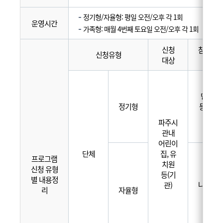
정기형/자율형: 평일 오전/오후 각 1회
운영시간
가족형: 매월 4번째 토요일 오전/오후 각 1회
신청
참여 가
신청유형
대상
이
만 3세 
정기형
등학교 
전 아
파주시
관내
어린이
단체
집, 유
프로그램
치원
신청 유형
등(기
별 내용정
나이 제
관)
리
자율형
음