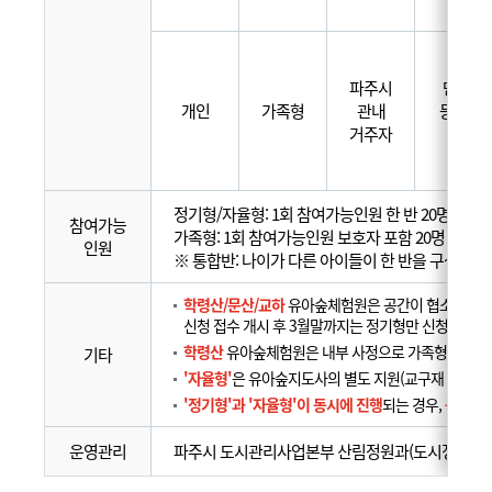
파주시
만 3세 
개인
가족형
관내
등학교 
거주자
전 아
정기형/자율형: 1회 참여가능인원 한 반 20명 이내(
참여가능
가족형: 1회 참여가능인원 보호자 포함 20명 이내 
인원
※ 통합반: 나이가 다른 아이들이 한 반을 구성하는
학령산/문산/교하
유아숲체험원은 공간이 협소하여, 회
신청 접수 개시 후 3월말까지는 정기형만 신청 받으며,
학령산
유아숲체험원은 내부 사정으로 가족형 프로그
기타
'자율형'
은 유아숲지도사의 별도 지원(교구재 제공 등
'정기형'과 '자율형'이 동시에 진행
되는 경우,
동선이 
운영관리
파주시 도시관리사업본부 산림정원과(도시정원팀)☏031