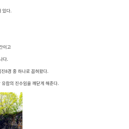
 있다.
구간이고
나다.
진8경 중 하나로 꼽혀왔다.
강 유람의 진수임을 깨닫게 해준다.