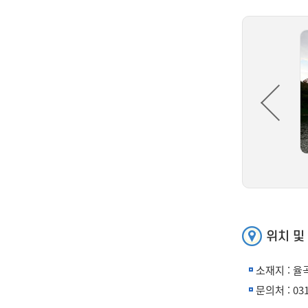
랑포 여울목
호로고루
위치 및
소재지 : 율
문의처 : 031