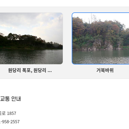
원당리 폭포, 원당리 ...
거북바위
 교통 안내
곡로 1857
-958-2557