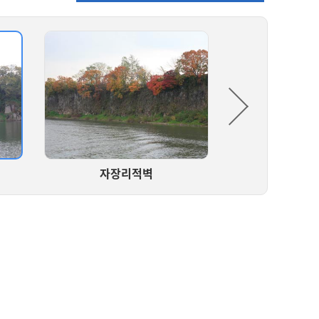
자장리적벽
괘