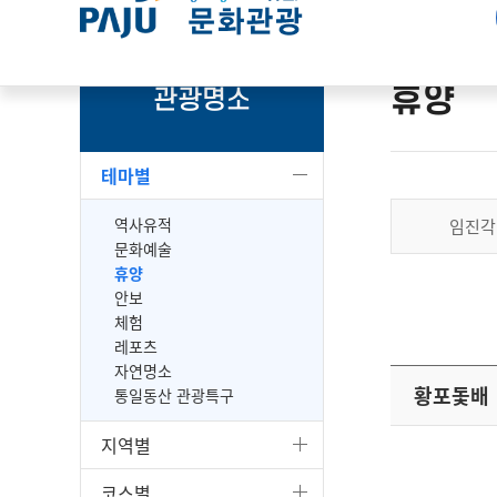
휴양
관광명소
테마별
역사유적
임진각 
문화예술
휴양
안보
체험
레포츠
자연명소
황포돛배
통일동산 관광특구
지역별
코스별