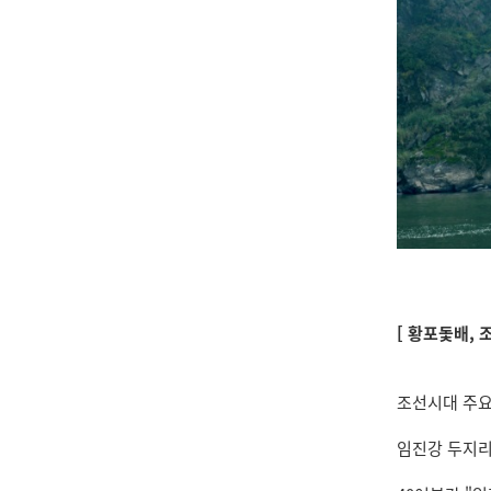
[ 황포돛배,
조선시대 주요
임진강 두지리