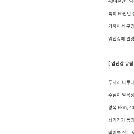
40여분간 "
특히 60만년
가까이서 구경
임진강에 관광
[ 임진강 유람 
두지리 나루터
수심이 발목정
왕복 6km, 
쇠기러기 등의
먹이를 잡는 