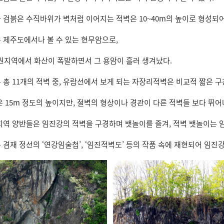
 검붉은 수직바위가 벽처럼 이어지는 적벽은 10~40m의 높이로 형성되어
 제주도에서나 볼 수 있는 현무암으로,
철원지역에서 화산이 폭발하면서 그 용암이 흘러 생겨났다.
 총 11개의 적벽 중, 유람선에서 보게 되는 자장리적벽은 비교적 짧은 
은 15m 정도의 높이지만, 절벽의 형상이나 경관이 다른 적벽들 보다 뛰어
지역 양반들은 임진강의 적벽을 구경하며 뱃놀이를 즐겨, 적벽 뱃놀이는 임
 겸재 정선의 ‘연강임술첩’, ‘임진적벽도’ 등의 작품 속에 재현되어 임진