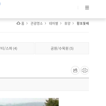
홈
관광명소
테마별
휴양
황포돛배
티/스파 (4)
공원/수목원 (5)